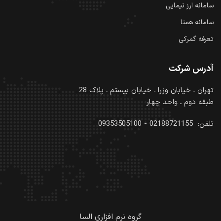
سامانه ارز نیمایی
سامانه همتا
تعرفه گمرکی
آدرس شرکت
تهران ـ خیابان وزرا ـ خیابان بیستم ـ پلاک 28
طبقه دوم ـ واحد چهار
تلفن:
02188721155
-
09353505100
گروه نرم افزاری السا